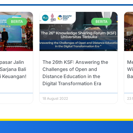
BERITA
BERITA
pasar Jalin
The 26th KSF: Answering the
Me
Sarjana Bali
Challenges of Open and
Wi
si Keuangan!
Distance Education in the
Ba
Digital Transformation Era
18 August 2022
23