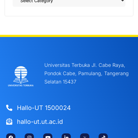
Universitas Terbuka Jl. Cabe Raya,
Pondok Cabe, Pamulang, Tangerang
Selatan 15437
Hallo-UT 1500024
hallo-ut.ut.ac.id