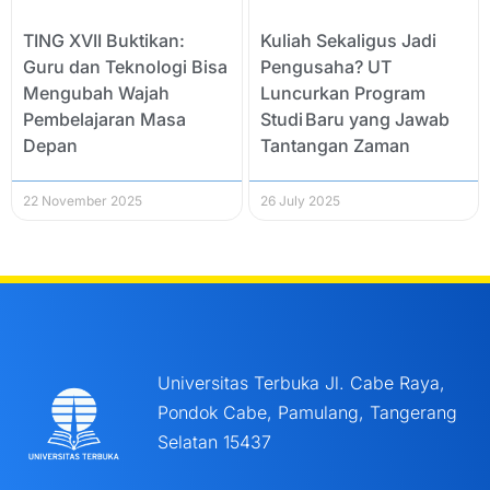
TING XVII Buktikan:
Kuliah Sekaligus Jadi
Guru dan Teknologi Bisa
Pengusaha? UT
Mengubah Wajah
Luncurkan Program
Pembelajaran Masa
Studi Baru yang Jawab
Depan
Tantangan Zaman
22 November 2025
26 July 2025
Universitas Terbuka Jl. Cabe Raya,
Pondok Cabe, Pamulang, Tangerang
Selatan 15437