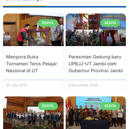
BERITA
BERITA
Menpora Buka
Peresmian Gedung baru
Turnamen Tenis Pelajar
UPBJJ-UT Jambi oleh
Nasional di UT
Gubernur Provinsi Jambi
20 July 2018
9 December 2016
BERITA
BERITA