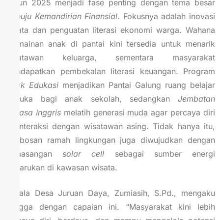
Tahun 2025 menjadi fase penting dengan tema besar
Menuju Kemandirian Finansial
. Fokusnya adalah inovasi
wisata dan penguatan literasi ekonomi warga. Wahana
permainan anak di pantai kini tersedia untuk menarik
wisatawan keluarga, sementara masyarakat
mendapatkan pembekalan literasi keuangan. Program
Jejak Edukasi
menjadikan Pantai Galung ruang belajar
terbuka bagi anak sekolah, sedangkan
Jembatan
Bahasa Inggris
melatih generasi muda agar percaya diri
berinteraksi dengan wisatawan asing. Tidak hanya itu,
terobosan ramah lingkungan juga diwujudkan dengan
pemasangan
solar cell
sebagai sumber energi
terbarukan di kawasan wisata.
Kepala Desa Juruan Daya, Zumiasih, S.Pd., mengaku
bangga dengan capaian ini. “Masyarakat kini lebih