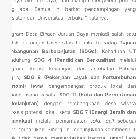
percaya diri, berdaya, dan mampu mengelola potensi
yang ada. Semua ini berkat pendampingan yang
konsisten dari Universitas Terbuka,” katanya.
Program Desa Binaan Juruan Daya menjadi salah satu
bentuk dukungan Universitas Terbuka terhadap
Tujuan
Pembangunan Berkelanjutan (SDGs)
. Kehadiran UT
mendukung
SDG 4 (Pendidikan Berkualitas)
melalui
program literasi keuangan dan Jembatan Bahasa
Inggris,
SDG 8 (Pekerjaan Layak dan Pertumbuhan
Ekonomi)
lewat pengembangan produk lokal dan
peluang usaha wisata,
SDG 11 (Kota dan Permukiman
Berkelanjutan)
dengan pembangunan desa wisata
berbasis potensi lokal, serta
SDG 7 (Energi Bersih dan
Terjangkau)
melalui pemanfaatan
solar cell
sebagai
energi terbarukan. Sinergi ini menunjukkan komitmen UT
untuk tidak hanya mencerdaskan bangsa, tetapi juga