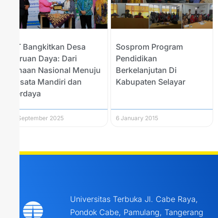
UT Bangkitkan Desa
Sosprom Program
Juruan Daya: Dari
Pendidikan
Binaan Nasional Menuju
Berkelanjutan Di
Wisata Mandiri dan
Kabupaten Selayar
Berdaya
18 September 2025
6 January 2015
Universitas Terbuka Jl. Cabe Raya,
Pondok Cabe, Pamulang, Tangerang