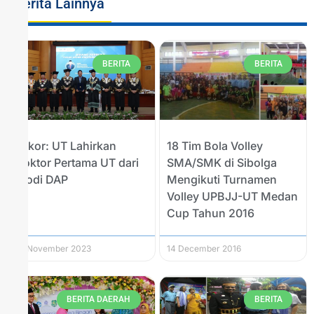
Berita Lainnya
BERITA
BERITA
Rekor: UT Lahirkan
18 Tim Bola Volley
Doktor Pertama UT dari
SMA/SMK di Sibolga
Prodi DAP
Mengikuti Turnamen
Volley UPBJJ-UT Medan
Cup Tahun 2016
22 November 2023
14 December 2016
BERITA DAERAH
BERITA