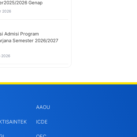
er2025/2026 Genap
r 2026
si Admisi Program
rjana Semester 2026/2027
 2026
AAOU
KTISAINTEK
ICDE
GI
OEC