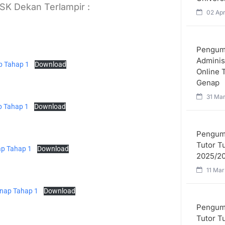
SK Dekan Terlampir :
02 Apr
Pengumu
Administ
p Tahap 1
Download
Online 
Genap
31 Mar
p Tahap 1
Download
Pengumu
Tutor T
ap Tahap 1
Download
2025/2
11 Mar
enap Tahap 1
Download
Pengum
Tutor Tu