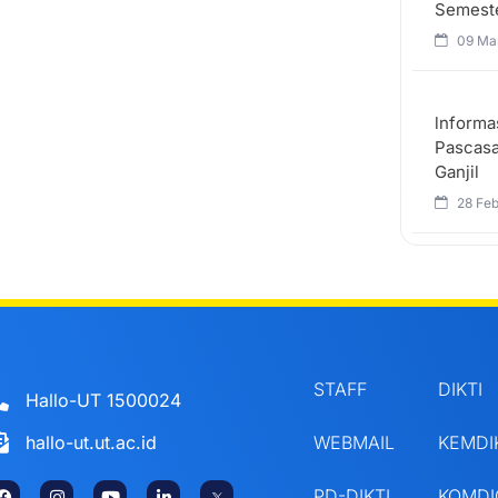
Semest
09 Ma
lnforma
Pascasa
Ganjil
28 Feb
© Universitas Terbuka 1984 - 2023
STAFF
DIKTI
Hallo-UT 1500024
hallo-ut.ut.ac.id
WEBMAIL
KEMDI
PD-DIKTI
KOMDI