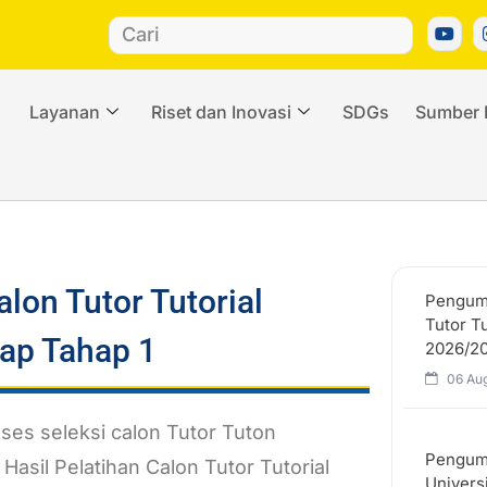
Layanan
Riset dan Inovasi
SDGs
Sumber 
on Tutor Tutorial
Pengum
Tutor T
ap Tahap 1
2026/20
06 Au
es seleksi calon Tutor Tuton
Pengum
asil Pelatihan Calon Tutor Tutorial
Univers