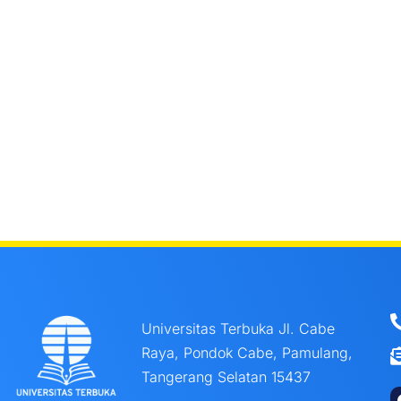
Universitas Terbuka Jl. Cabe
Raya, Pondok Cabe, Pamulang,
Tangerang Selatan 15437