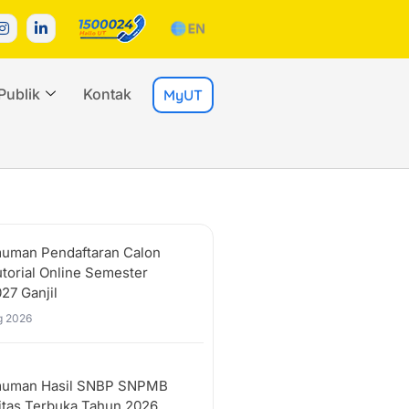
Publik
Kontak
MyUT
uman Pendaftaran Calon
utorial Online Semester
27 Ganjil
g 2026
uman Hasil SNBP SNPMB
itas Terbuka Tahun 2026