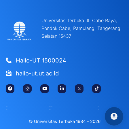
Universitas Terbuka Jl. Cabe Raya,
Pondok Cabe, Pamulang, Tangerang
Selatan 15437
Hallo-UT 1500024
hallo-ut.ut.ac.id
STAFF
DIKTI
AAOU
WEBMAIL
KEMDIKTISAINTEK
ICDE
PD-DIKTI
KOMDIGI
OEC
© Universitas Terbuka 1984 - 2026