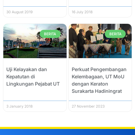
30 August 2019
16 July 2018
BERITA
BERITA
Uji Kelayakan dan
Perkuat Pengembangan
Kepatutan di
Kelembagaan, UT MoU
Lingkungan Pejabat UT
dengan Keraton
Surakarta Hadiningrat
3 January 2018
27 November 2023