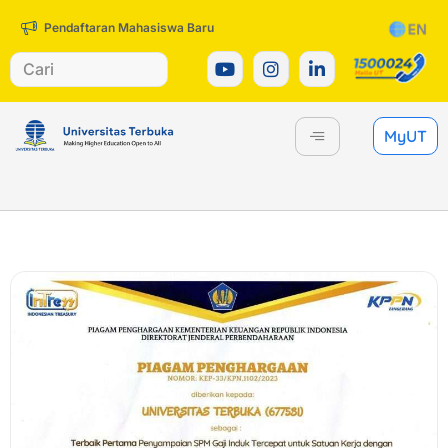
Pendaftaran Mahasiswa Baru
MyUT