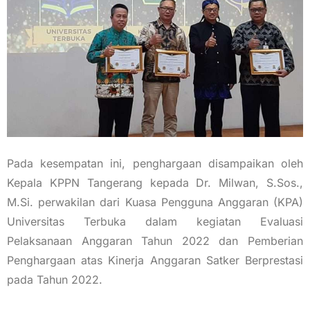
Pada kesempatan ini, penghargaan disampaikan oleh
Kepala KPPN Tangerang kepada Dr. Milwan, S.Sos.,
M.Si. perwakilan dari Kuasa Pengguna Anggaran (KPA)
Universitas Terbuka dalam kegiatan Evaluasi
Pelaksanaan Anggaran Tahun 2022 dan Pemberian
Penghargaan atas Kinerja Anggaran Satker Berprestasi
pada Tahun 2022.