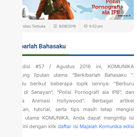
Universitas Terbuka
8/08/2016
6:53 pm
Berkibarlah Bahasaku
Pada edisi #57 / Agustus 2016 ini, KOMUNIKA
mengusung liputan utama “Berkibarlah Bahasaku ”.
Selain itu berikut beberapa topik lainnya: “Berburu
Taichan di Senayan”, “Polisi Pornografi ala IPB”, dan
“Ajaibnya Animasi Hollywood”. Berbagai artikel
pendidikan, tutorial, serta tips masih tetap mengisi
halaman utama KOMUNIKA. Anda dapat mengintip isi
majalah ini dengan klik
daftar isi Majalah Komunika edisi
#57
.