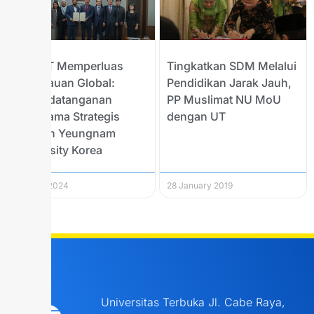
FEB UT Memperluas
Tingkatkan SDM Melalui
Jangkauan Global:
Pendidikan Jarak Jauh,
Penandatanganan
PP Muslimat NU MoU
Kerjasama Strategis
dengan UT
dengan Yeungnam
University Korea
30 April 2024
28 January 2019
Universitas Terbuka Jl. Cabe Raya,