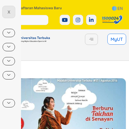
Pendaftaran Mahasiswa Baru
X
MyUT