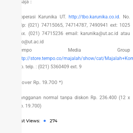
Kontak saja :
Koperasi Karunika UT.
http://tbo.karunika.co.id
. No.
telp: (021) 74715065, 74714787, 7490941 ext: 1025
Fax. (021) 74715236 email: karunika@ut.ac.id atau
tbo@ut.ac.id
Tempo Media Group
http://store.tempo.co/majalah/show/cat/Majalah+K
No. telp. : (021) 5360409 ext. 9
Harga Cover Rp. 19.700 *)
Langganan normal tanpa diskon Rp. 236.400 (12 x
Rp. 19.700)
Post Views:
274