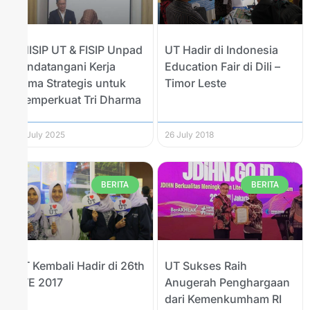
FHISIP UT & FISIP Unpad
UT Hadir di Indonesia
Tandatangani Kerja
Education Fair di Dili –
Sama Strategis untuk
Timor Leste
Memperkuat Tri Dharma
22 July 2025
26 July 2018
BERITA
BERITA
UT Kembali Hadir di 26th
UT Sukses Raih
ETE 2017
Anugerah Penghargaan
dari Kemenkumham RI