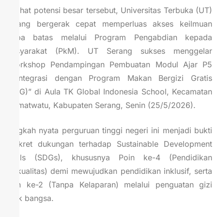
Melihat potensi besar tersebut, Universitas Terbuka (UT)
Serang bergerak cepat memperluas akses keilmuan
tanpa batas melalui Program Pengabdian kepada
Masyarakat (PkM). UT Serang sukses menggelar
“Workshop Pendampingan Pembuatan Modul Ajar P5
Terintegrasi dengan Program Makan Bergizi Gratis
(MBG)” di Aula TK Global Indonesia School, Kecamatan
Kramatwatu, Kabupaten Serang, Senin (25/5/2026).
Langkah nyata perguruan tinggi negeri ini menjadi bukti
konkret dukungan terhadap Sustainable Development
Goals (SDGs), khususnya Poin ke-4 (Pendidikan
Berkualitas) demi mewujudkan pendidikan inklusif, serta
Poin ke-2 (Tanpa Kelaparan) melalui penguatan gizi
anak bangsa.