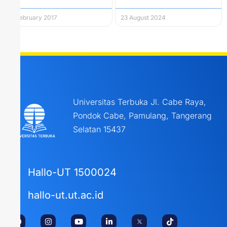
3 February 2017
23 August 2024
Universitas Terbuka Jl. Cabe Raya,
Pondok Cabe, Pamulang, Tangerang
Selatan 15437
Hallo-UT 1500024
hallo-ut.ut.ac.id