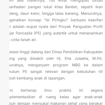
Dalam sesi materinya, Yus Alvar mengupas tuntas
pemanfaatan pangan lokal khas Banten, seperti ikan
bandeng, daun kelor, hingga talas beneng. Menurutnya,
mengenalkan konsep “Isi Piringku” berbasis kearifan
lokal adalah wujud nyata dari Proyek Penguatan Profil
Pelajar Pancasila (P5) yang autentik untuk menanamkan
rasa cinta tanah air.
Apresiasi tinggi datang dari Dinas Pendidikan Kabupaten
Serang yang diwakili oleh Hj. Eha Julaeha, M.Pd.
Menurutnya, menganyam program MBG ke dalam
kurikulum P5 sangat relevan dengan kebutuhan riil
tumbuh kembang anak di lapangan.
“Kami berharap ilmu praktis ini segera
diimplementasikan di ruang kelas agar anak-anak
tumbuh dengan menyukai makanan sehat yang berakar