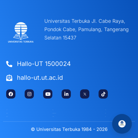
Universitas Terbuka Jl. Cabe Raya,
Pondok Cabe, Pamulang, Tangerang
Selatan 15437
Hallo-UT 1500024
hallo-ut.ut.ac.id
STAFF
DIKTI
AAOU
WEBMAIL
KEMDIKTISAINTEK
ICDE
PD-DIKTI
KOMDIGI
OEC
© Universitas Terbuka 1984 - 2026