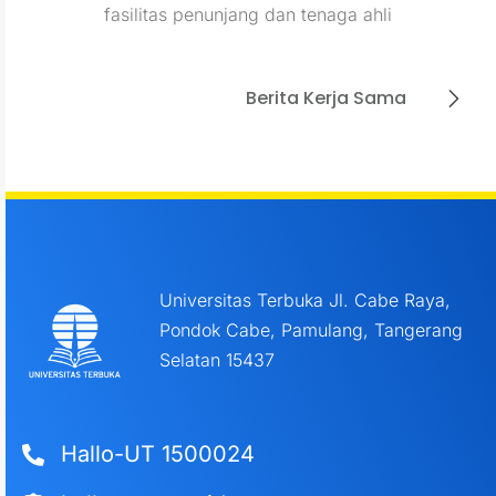
fasilitas penunjang dan tenaga ahli
Berita Kerja Sama
Universitas Terbuka Jl. Cabe Raya,
Pondok Cabe, Pamulang, Tangerang
Selatan 15437
Hallo-UT 1500024